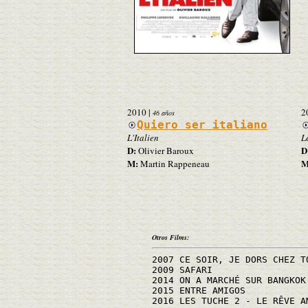
2010
|
2
46 años
Quiero ser italiano
L'Italien
L
D:
D
Olivier Baroux
M:
M
Martin Rappeneau
Otros Films:
2007 CE SOIR, JE DORS CHEZ T
2009 SAFARI
2014 ON A MARCHÉ SUR BANGKOK
2015 ENTRE AMIGOS
2016 LES TUCHE 2 - LE RÊVE A