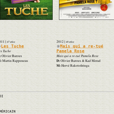
011
|
2012
|
47 años
48 años
Les Tuche
Mais qui a re-tué
es Tuche
Pamela Rose
:
Olivier Baroux
Mais qui a re-tué Pamela Rose
:
D:
Martin Rappeneau
Olivier Baroux & Kad Merad
M:
Hervé Rakotofiringa
OI
MÉRICAIN