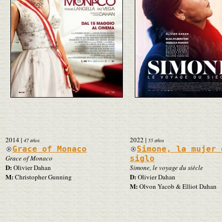
2014
|
2022
|
47 años
55 años
Grace of Monaco
Simone, la mujer 
Grace of Monaco
siglo
D:
Olivier Dahan
Simone, le voyage du siècle
M:
D:
Christopher Gunning
Olivier Dahan
M:
Olvon Yacob & Elliot Dahan