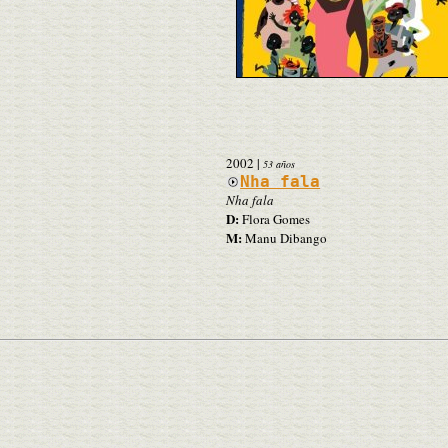
2002
|
53 años
Nha fala
Nha fala
D:
Flora Gomes
M:
Manu Dibango