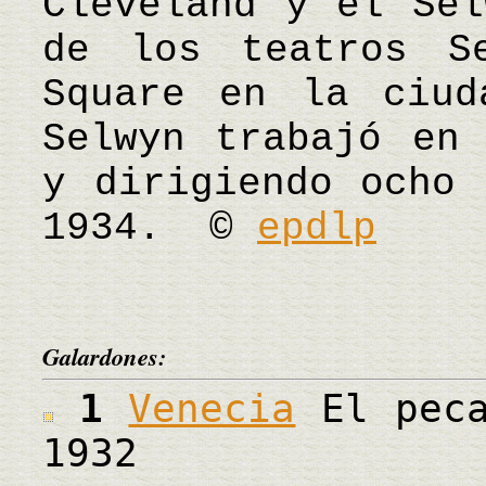
Cleveland y el Sel
de los teatros S
Square en la ciud
Selwyn trabajó en 
y dirigiendo ocho 
1934. ©
epdlp
Galardones:
1
Venecia
El peca
1932