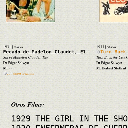
1931
|
1933
|
56 años
58 años
Pecado de Madelon Claudet, El
Turn Back
Sin of Madelon Claudet, The
Turn Back the Clock
D:
D:
Edgar Selwyn
Edgar Selwyn
M:
M:
- -
Herbert Stothart
Johannes Brahms
Otros Films:
1929 THE GIRL IN THE SHO