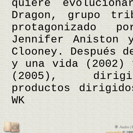
quiere evolucion
Dragon, grupo tri
protagonizado 
Jennifer Aniston 
Clooney. Después d
y una vida (2002) 
(2005), dirigi
productos dirigid
WK
Audio |
copyright
© 199