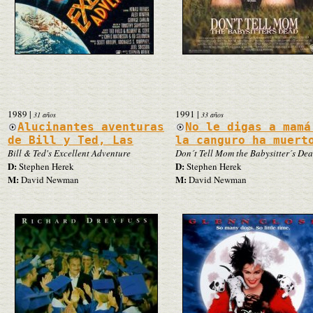
1989
|
1991
|
31 años
33 años
Alucinantes aventuras
No le digas a mamá
de Bill y Ted, Las
la canguro ha muert
Bill & Ted's Excellent Adventure
Don´t Tell Mom the Babysitter´s De
D:
D:
Stephen Herek
Stephen Herek
M:
M:
David Newman
David Newman