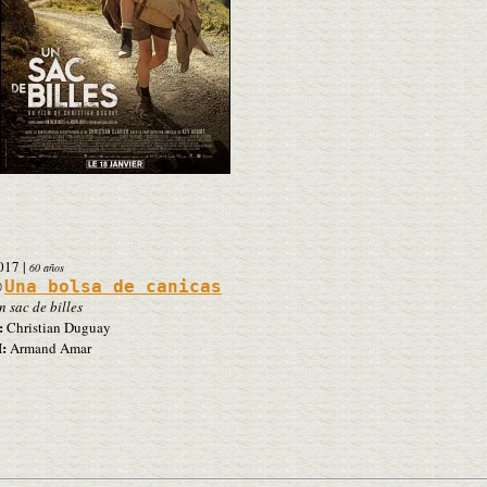
017
|
60 años
Una bolsa de canicas
n sac de billes
:
Christian Duguay
:
Armand Amar