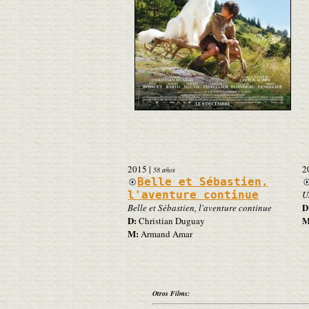
2015
|
2
58 años
Belle et Sébastien,
l'aventure continue
U
D
Belle et Sébastien, l'aventure continue
D:
M
Christian Duguay
M:
Armand Amar
Otros Films: