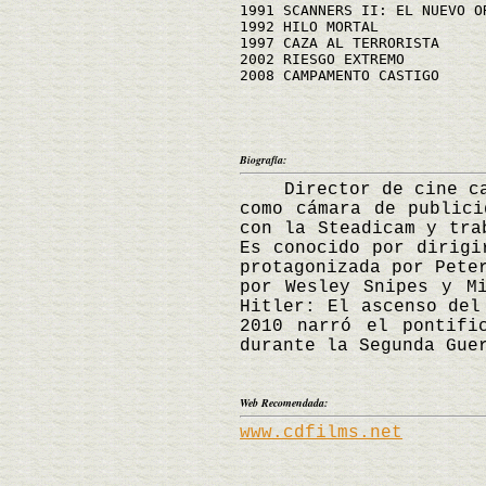
1991 SCANNERS II: EL NUEVO O
1992 HILO MORTAL
1997 CAZA AL TERRORISTA
2002 RIESGO EXTREMO
2008 CAMPAMENTO CASTIGO
Biografía:
Director de cine cana
como cámara de publici
con la Steadicam y tra
Es conocido por dirigi
protagonizada por Pete
por Wesley Snipes y M
Hitler: El ascenso del
2010 narró el pontifi
durante la Segunda Gue
Web Recomendada:
www.cdfilms.net