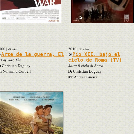
000
|
2010
|
43 años
53 años
Arte de la guerra, El
Pío XII, bajo el
rt of War, The
cielo de Roma (TV)
:
Christian Duguay
Sotto il cielo di Roma
:
D:
Normand Corbeil
Christian Duguay
M:
Andrea Guerra