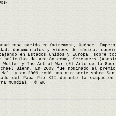
RDEN
diense nacido en Outremont, Québec. Empezó 
dad, documentales y vídeos de música, convi
bajando en Estados Unidos y Europa, sobre to
r películas de acción como, Screamers (Asesi
r Weller y The Art of War (El Arte de la Guer
ichael Biehn. En 2003 fue nominado al premio
 Mal, y en 2009 rodó una miniserie sobre San
cado del Papa Pío XII durante la ocupación
rra mundial. © WK