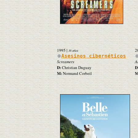
1995
|
2
38 años
Asesinos cibernéticos
Screamers
A
D:
D
Christian Duguay
M:
M
Normand Corbeil