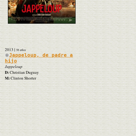
2013
|
56 años
Jappeloup, de padre a
hijo
Jappeloup
D:
Christian Duguay
M:
Clinton Shorter