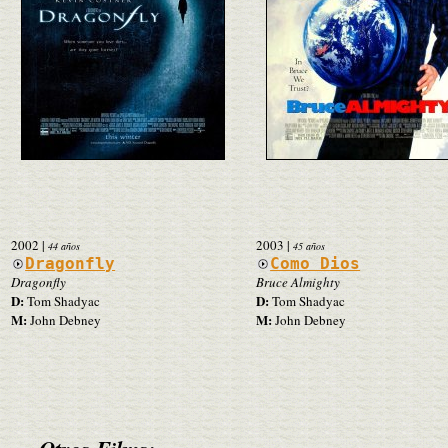
2002
|
2003
|
44 años
45 años
Dragonfly
Como Dios
Dragonfly
Bruce Almighty
D:
D:
Tom Shadyac
Tom Shadyac
M:
M:
John Debney
John Debney