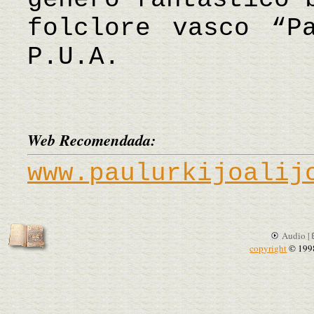
folclore vasco “P
P.U.A.
Web Recomendada:
www.paulurkijoalij
Audio |
copyright
© 199