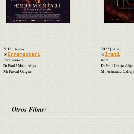
2018
|
2022
|
34 años
38 años
Errementari
Irati
Errementari
Irati
D:
D:
Paul Urkijo Alijo
Paul Urkijo Alijo
M:
M:
Pascal Gaigne
Aránzazu Calleja
Otros Films: