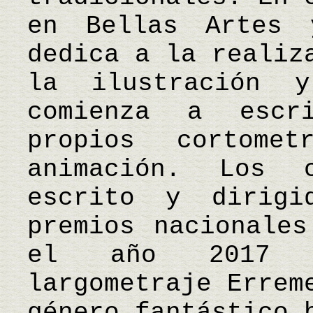
en Bellas Artes 
dedica a la realiz
la ilustración 
comienza a escr
propios cortome
animación. Los 
escrito y dirigi
premios nacionales
el año 2017 d
largometraje Errem
género fantástico 