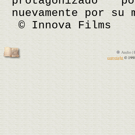
protagonizado 
nuevamente por su 
© Innova Films
Audio |
copyright
© 199