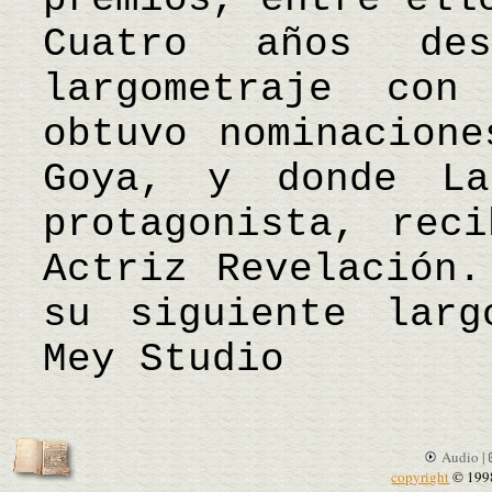
Cuatro años de
largometraje con
obtuvo nominacion
Goya, y donde La
protagonista, rec
Actriz Revelación.
su siguiente lar
Mey Studio
Audio |
copyright
© 199