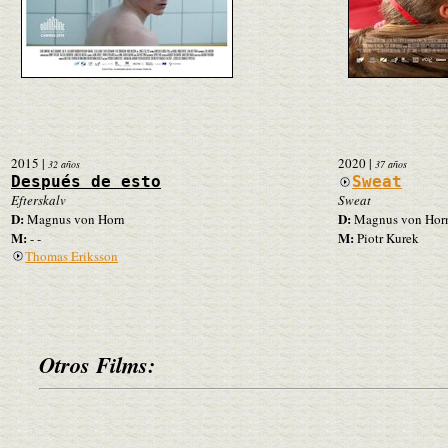
2015
|
2020
|
32 años
37 años
Después de esto
Sweat
Efterskalv
Sweat
D:
D:
Magnus von Horn
Magnus von Hor
M:
M:
- -
Piotr Kurek
Thomas Eriksson
Otros Films: