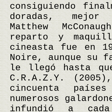
consiguiendo final
doradas, mejor 
Matthew McConau
reparto y maquil
cineasta fue en 1
Noire, aunque su f
le llegó hasta qu
C.R.A.Z.Y. (2005)
cincuenta país
numerosos galardon
infundió a cad