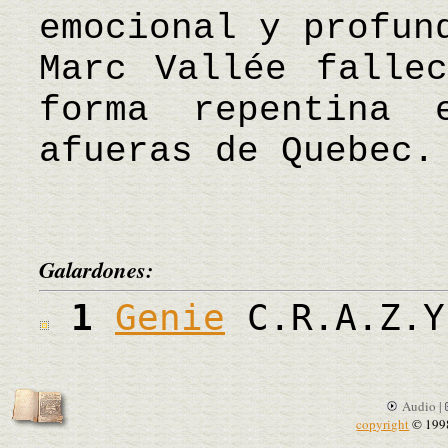
emocional y profun
Marc Vallée falle
forma repentina
afueras de Quebec.
Galardones:
1
Genie
C.R.A.Z.Y
Audio |
copyright
© 199