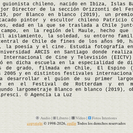
ionista chileno, nacido en Ibiza, Islas Ba
jor Director de la sección Orizzonti del Fe
19, por Blanco en blanco (2019), un premi
tacado pintor y escultor chileno Patricio 
ños, edad en la que se traslada a Chile junt
campo, en la región del Maule, hecho que 
El aislamiento, la soledad, su entorno fami
central de Chile de fines de los años 90, h
, la poesía y el cine. Estudia fotografía e
niversidad ARCIS en Santiago donde realiz
a Internacional de Cine y Televisión (EICTV)
uó en dicha escuela en la especialidad de di
s de grado, filmada en Chile, El Espino (
s 2005 y en distintos festivales internaciona
a desarrollar el guion de su primer largo
nte en el Festival de Rotterdam y en 
gundo largometraje Blanco en blanco (2019), o
ipresci. © Agencia La Luz
Audio |
Libreto |
Vídeo |
Fotos Interiores
copyright
© 1998-2026,
epdlp
Todos los derechos reservados