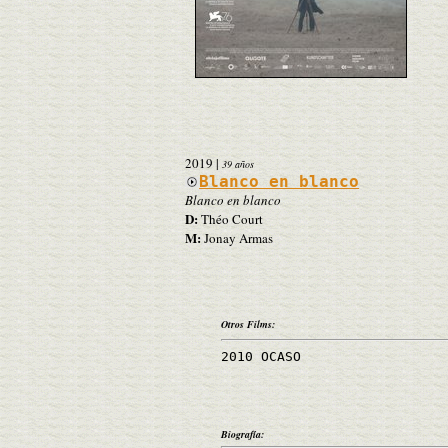
2019
|
39 años
Blanco en blanco
Blanco en blanco
D:
Théo Court
M:
Jonay Armas
Otros Films:
2010 OCASO
Biografía: