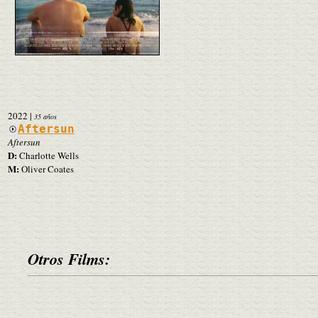
2022
|
35 años
Aftersun
Aftersun
D:
Charlotte Wells
M:
Oliver Coates
Otros Films: