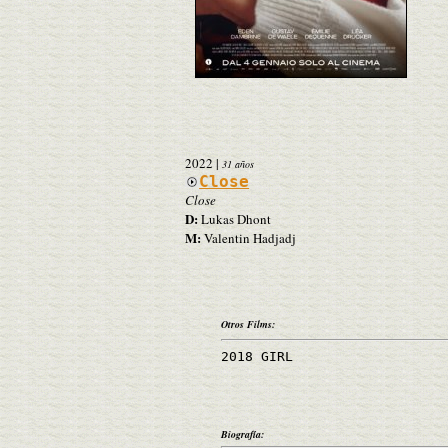
2022
|
31 años
Close
Close
D:
Lukas Dhont
M:
Valentin Hadjadj
Otros Films:
2018 GIRL
Biografía: