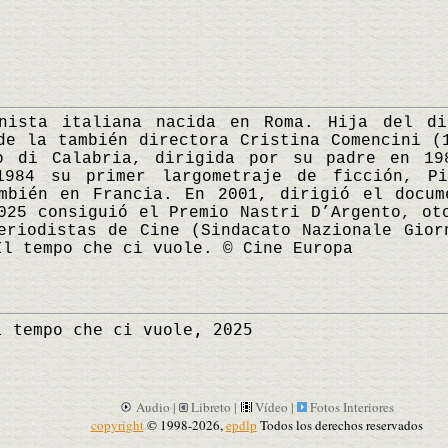
a italiana nacida en Roma. Hija del dir
de la también directora Cristina Comencini (
o di Calabria, dirigida por su padre en 19
1984 su primer largometraje de ficción, Pi
ambién en Francia. En 2001, dirigió el docum
025 consiguió el Premio Nastri D’Argento, ot
eriodistas de Cine (Sindacato Nazionale Gior
Il tempo che ci vuole. © Cine Europa
 tempo che ci vuole, 2025
Audio |
Libreto |
Vídeo |
Fotos Interiores
copyright
© 1998-2026,
epdlp
Todos los derechos reservados