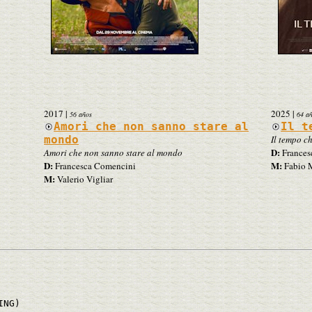
2017
|
2025
|
56 años
64 a
Amori che non sanno stare al
Il t
mondo
Il tempo ch
D:
Amori che non sanno stare al mondo
Frances
D:
M:
Francesca Comencini
Fabio 
M:
Valerio Vigliar
ING)