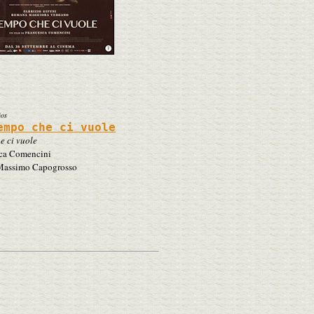
ños
empo che ci vuole
e ci vuole
ca Comencini
Massimo Capogrosso