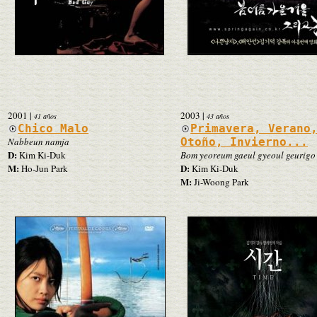
2001
|
2003
|
41 años
43 años
Chico Malo
Primavera, Verano
Nabbeun namja
Otoño, Invierno...
D:
Kim Ki-Duk
Bom yeoreum gaeul gyeoul geurigo
M:
D:
Ho-Jun Park
Kim Ki-Duk
M:
Ji-Woong Park