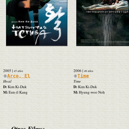
2005
|
2006
|
45 años
46 años
Arco, El
Time
Hwal
Time
D:
D:
Kim Ki-Duk
Kim Ki-Duk
M:
M:
Eun-il Kang
Hyung-woo Noh
Otros Films: