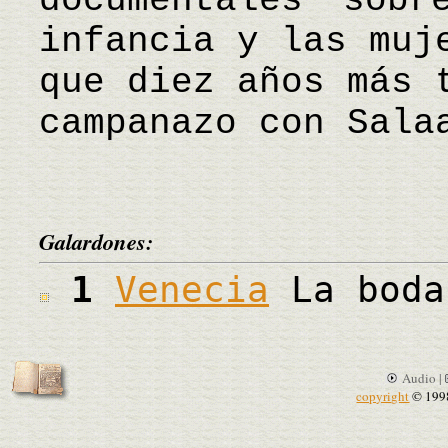
documentales sob
infancia y las muj
que diez años más 
campanazo con Sala
Galardones:
1
Venecia
La boda
Audio |
copyright
© 199