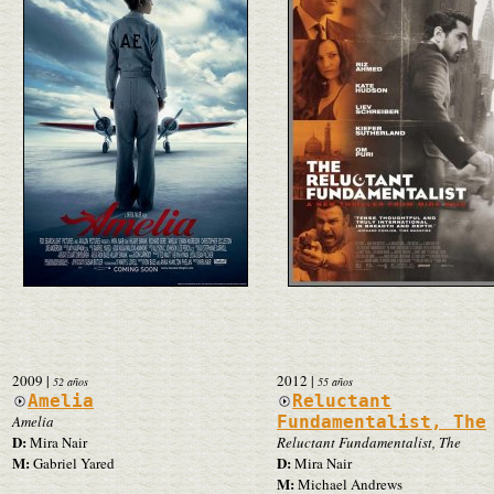
2009
|
2012
|
52 años
55 años
Amelia
Reluctant
Amelia
Fundamentalist, The
D:
Mira Nair
Reluctant Fundamentalist, The
M:
D:
Gabriel Yared
Mira Nair
M:
Michael Andrews