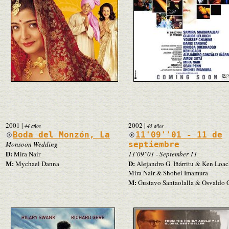
2001
|
2002
|
44 años
45 años
Boda del Monzón, La
11'09''01 - 11 de
Monsoon Wedding
septiembre
D:
Mira Nair
11'09''01 - September 11
M:
D:
Mychael Danna
Alejandro G. Iñárritu & Ken Loa
Mira Nair & Shohei Imamura
M:
Gustavo Santaolalla & Osvaldo 