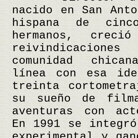
nacido en San Anto
hispana de cinc
hermanos, crec
reivindicacion
comunidad chican
línea con esa ide
treinta cortometra
su sueño de film
aventuras con act
En 1991 se integró
experimental y gan