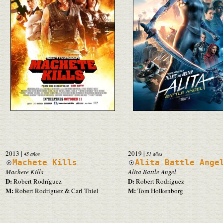
2013
|
2019
|
45 años
51 años
Machete Kills
Alita Battle Ange
Machete Kills
Alita Battle Angel
D:
D:
Robert Rodríguez
Robert Rodríguez
M:
M:
Robert Rodriguez & Carl Thiel
Tom Holkenborg