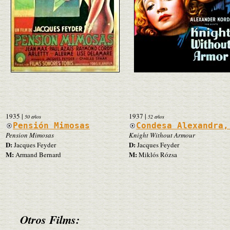
1935
|
1937
|
50 años
52 años
Pensión Mimosas
Condesa Alexandra,
Pension Mimosas
Knight Without Armour
D:
D:
Jacques Feyder
Jacques Feyder
M:
M:
Armand Bernard
Miklós Rózsa
Otros Films: