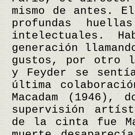
mismo de antes. El
profundas huella
intelectuales. H
generación llamand
gustos, por otro l
y Feyder se sentí
última colaboraci
Macadam (1946), d
supervisión artís
de la cinta fue M
muerte desaparecí