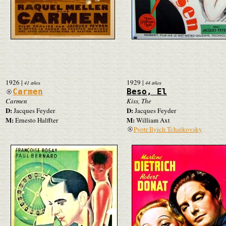
1926
|
1929
|
41 años
44 años
Carmen
Beso, El
Carmen
Kiss, The
D:
D:
Jacques Feyder
Jacques Feyder
M:
M:
Ernesto Halffter
William Axt
Pyotr Ilyich Tchaikovsky