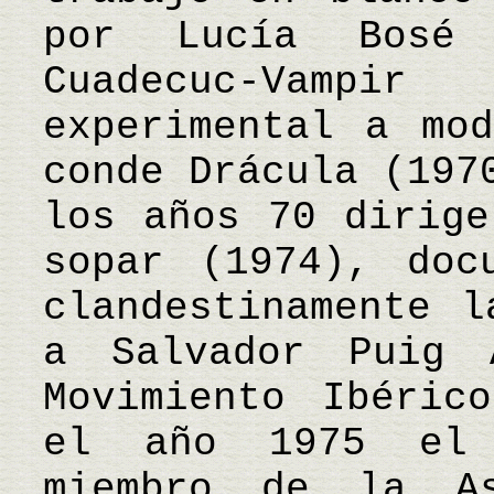
por Lucía Bosé
Cuadecuc-Vamp
experimental a mo
conde Drácula (197
los años 70 dirige
sopar (1974), doc
clandestinamente l
a Salvador Puig 
Movimiento Ibéric
el año 1975 el 
miembro de la As