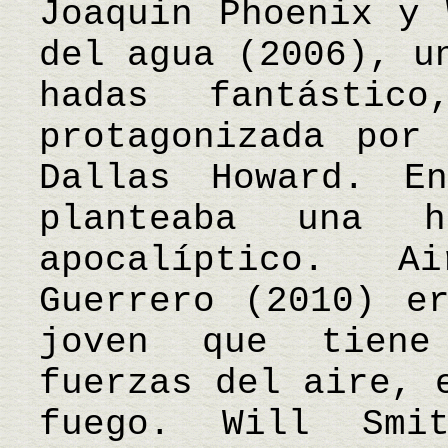
Joaquin Phoenix y 
del agua (2006), u
hadas fantástic
protagonizada por
Dallas Howard. E
planteaba una h
apocalíptico. A
Guerrero (2010) e
joven que tiene
fuerzas del aire, 
fuego. Will Sm