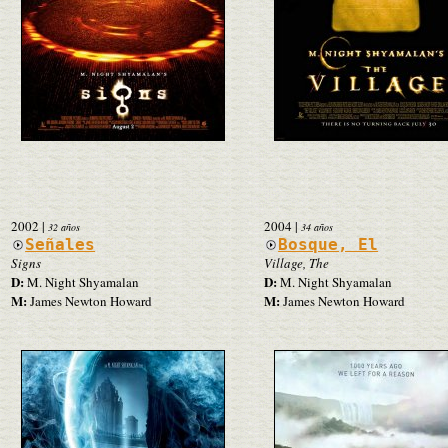
2002
|
2004
|
32 años
34 años
Señales
Bosque, El
Signs
Village, The
D:
D:
M. Night Shyamalan
M. Night Shyamalan
M:
M:
James Newton Howard
James Newton Howard