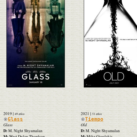
2019
|
2021
|
49 años
51 años
Glass
Tiempo
Glass
Old
D:
D:
M. Night Shyamalan
M. Night Shyamalan
M:
M:
West Dylan Thordson
Mike Gioulakis