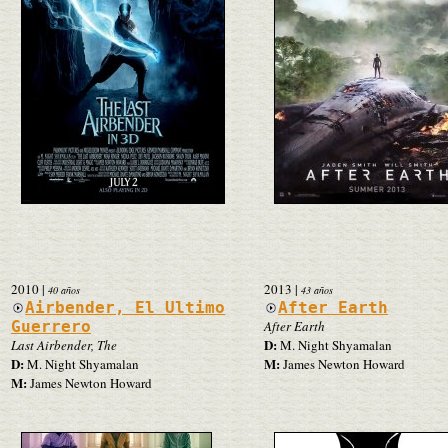
2010
|
2013
|
40 años
43 años
Airbender, El Ultimo
After Earth
Guerrero
After Earth
D:
Last Airbender, The
M. Night Shyamalan
D:
M:
M. Night Shyamalan
James Newton Howard
M:
James Newton Howard