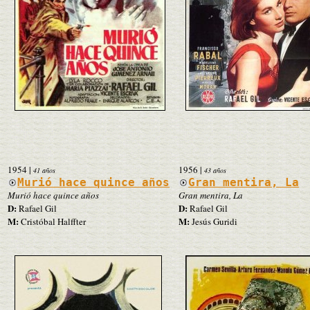
1954
|
1956
|
41 años
43 años
Murió hace quince años
Gran mentira, La
Murió hace quince años
Gran mentira, La
D:
D:
Rafael Gil
Rafael Gil
M:
M:
Cristóbal Halffter
Jesús Guridi