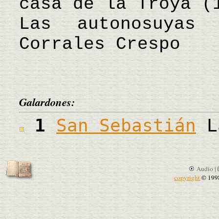
casa de la Troya (
Las autonosuya
Corrales Crespo
Galardones:
1
San Sebastián
La
Audio |
copyright
© 199