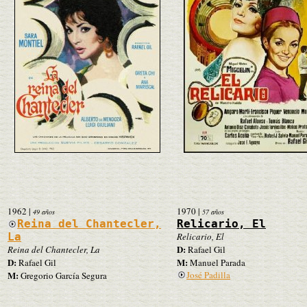
1962
|
1970
|
49 años
57 años
Reina del Chantecler,
Relicario, El
La
Relicario, El
D:
Reina del Chantecler, La
Rafael Gil
D:
M:
Rafael Gil
Manuel Parada
M:
José Padilla
Gregorio García Segura