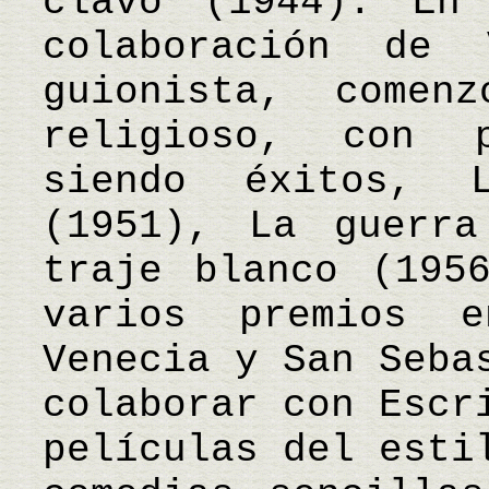
clavo (1944). En
colaboración de 
guionista, come
religioso, con 
siendo éxitos, 
(1951), La guerr
traje blanco (195
varios premios 
Venecia y San Seba
colaborar con Escr
películas del esti