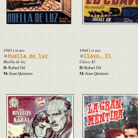
1943
|
1944
|
30 años
31 años
Huella de luz
Clavo, El
Huella de luz
Clavo, El
D:
D:
Rafael Gil
Rafael Gil
M:
M:
Juan Quintero
Juan Quintero