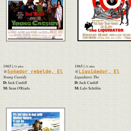
1965
|
1965
|
51 años
51 años
Soñador rebelde, El
Liquidador, El
Young Cassidy
Liquidator, The
D:
D:
Jack Cardiff
Jack Cardiff
M:
M:
Sean O'Riada
Lalo Schifrin