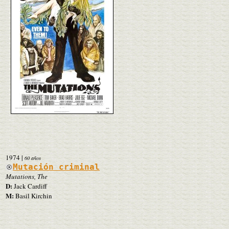
1974
|
60 años
Mutación criminal
Mutations, The
D:
Jack Cardiff
M:
Basil Kirchin