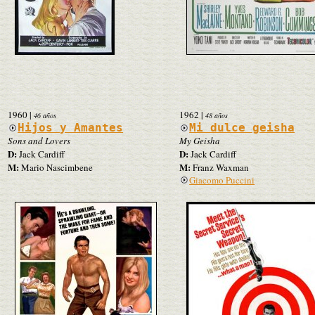
1960
|
1962
|
46 años
48 años
Hijos y Amantes
Mi dulce geisha
Sons and Lovers
My Geisha
D:
D:
Jack Cardiff
Jack Cardiff
M:
M:
Mario Nascimbene
Franz Waxman
Giacomo Puccini