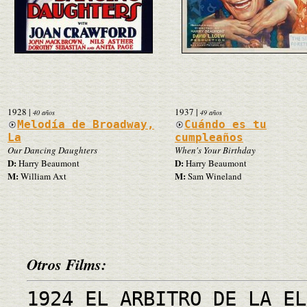
1928
|
1937
|
40 años
49 años
Melodía de Broadway,
Cuándo es tu
La
cumpleaños
Our Dancing Daughters
When's Your Birthday
D:
D:
Harry Beaumont
Harry Beaumont
M:
M:
William Axt
Sam Wineland
Otros Films:
1924 EL ARBITRO DE LA EL