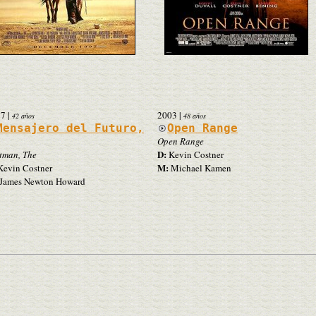
97
|
2003
|
42 años
48 años
Mensajero del Futuro,
Open Range
Open Range
D:
tman, The
Kevin Costner
M:
evin Costner
Michael Kamen
James Newton Howard