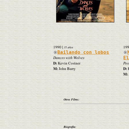
1990
|
19
35 años
Bailando con lobos
Dances with Wolves
El
D:
Kevin Costner
Pos
M:
D:
John Barry
K
M:
Otros Films:
Biografía: