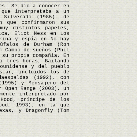
s. Se dio a conocer en
 que interpretaba a un
 Silverado (1985), de
n que confirmaron sus
muy distintos papeles,
ica, Eliot Ness en Los
rina y espía en No hay
úfalos de Durham (Ron
n Campo de sueños (Phil
 su propia compañía. En
i tres horas, Bailando
ounidense y del pueblo
scar, incluidos los de
aespaldas (1992), con
(1995) y Mensajero del
r Open Range (2003), un
mente interpretado por
 Hood, príncipe de los
wood, 1993), en la que
exas, y Dragonfly (Tom