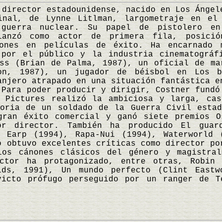
rector estadounidense, nacido en Los Ángele
inal, de Lynne Litlman, largometraje en el
 guerra nuclear. Su papel de pistolero en
lanzó como actor de primera fila, posició
iones en películas de éxito. Ha encarnado 
 por el público y la industria cinematográf
ess (Brian de Palma, 1987), un oficial de ma
son, 1987), un jugador de béisbol en Los b
anjero atrapado en una situación fantástica e
 Para poder producir y dirigir, Costner fundó
n Pictures realizó la ambiciosa y larga, cas
toria de un soldado de la Guerra Civil estad
gran éxito comercial y ganó siete premios O
or director. También ha producido El guard
t Earp (1994), Rapa-Nui (1994), Waterworld 
o obtuvo excelentes críticas como director po
los cánones clásicos del género y magistral
ctor ha protagonizado, entre otras, Robin
lds, 1991), Un mundo perfecto (Clint East
victo prófugo perseguido por un ranger de T
.