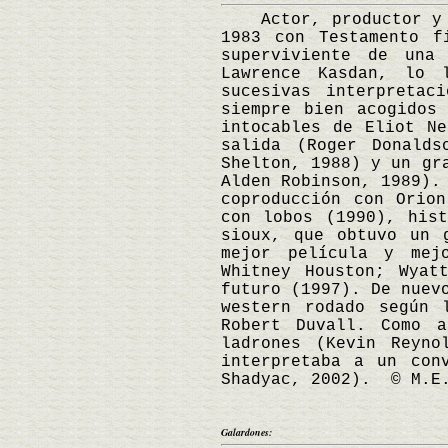
Actor, productor y di
1983 con Testamento f
superviviente de una
Lawrence Kasdan, lo 
sucesivas interpretac
siempre bien acogidos
intocables de Eliot N
salida (Roger Donald
Shelton, 1988) y un gr
Alden Robinson, 1989).
coproducción con Orio
con lobos (1990), his
sioux, que obtuvo un 
mejor película y mej
Whitney Houston; Wyat
futuro (1997). De nuev
western rodado según 
Robert Duvall. Como a
ladrones (Kevin Reyno
interpretaba a un con
Shadyac, 2002). © M.E
Galardones: