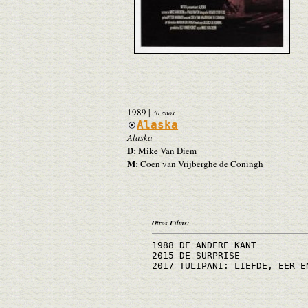
1989
|
30 años
Alaska
Alaska
D:
Mike Van Diem
M:
Coen van Vrijberghe de Coningh
Otros Films:
1988 DE ANDERE KANT
2015 DE SURPRISE
2017 TULIPANI: LIEFDE, EER E