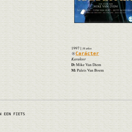
1997
|
38 años
Carácter
Karakter
D:
Mike Van Diem
M:
Paleis Van Boem
N EEN FIETS