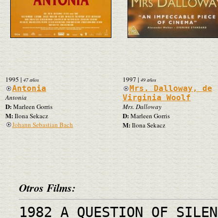
1995
|
1997
|
47 años
49 años
Antonia
Mrs. Dalloway, de
Antonia
Virginia Woolf
D:
Marleen Gorris
Mrs. Dalloway
M:
D:
Ilona Sekacz
Marleen Gorris
Johann Sebastian Bach
M:
Ilona Sekacz
Otros Films:
1982 A QUESTION OF SILEN