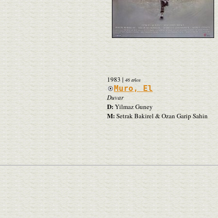
1983
|
46 años
Muro, El
Duvar
D:
Yilmaz Guney
M:
Setrak Bakirel & Ozan Garip Sahin