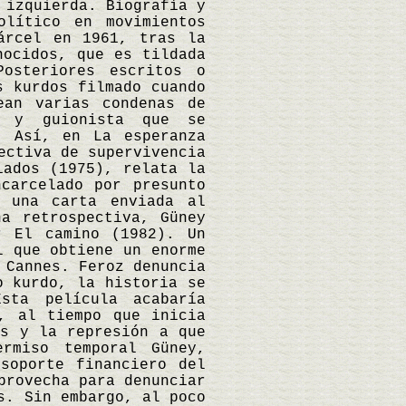
 izquierda. Biografía y
olítico en movimientos
árcel en 1961, tras la
nocidos, que es tildada
Posteriores escritos o
s kurdos filmado cuando
ean varias condenas de
r y guionista que se
. Así, en La esperanza
ectiva de supervivencia
iados (1975), relata la
carcelado por presunto
 una carta enviada al
a retrospectiva, Güney
r El camino (1982). Un
l que obtiene un enorme
 Cannes. Feroz denuncia
o kurdo, la historia se
sta película acabaría
, al tiempo que inicia
ís y la represión a que
rmiso temporal Güney,
soporte financiero del
provecha para denunciar
s. Sin embargo, al poco