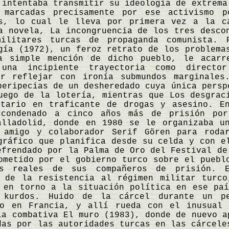
 intentaba transmitir su ideología de extrema
 marcadas precisamente por ese activismo p
os, lo cual le lleva por primera vez a la c
a novela, La incongruencia de los tres desco
ilitares turcas de propaganda comunista. 
gía (1972), un feroz retrato de los problema
a simple mención de dicho pueblo, le acarr
 una incipiente trayectoria como directo
or reflejar con ironía submundos marginales
peripecias de un desheredado cuya única persp
uego de la lotería, mientras que Los desgrac
etario en traficante de drogas y asesino. En
 condenado a cinco años más de prisión por
alladolid, donde en 1980 se le organizaba un
 amigo y colaborador Serif Gören para roda
gráfico que planifica desde su celda y con e
efrendado por la Palma de Oro del Festival de
ometido por el gobierno turco sobre el puebl
as reales de sus compañeros de prisión. E
o de la resistencia al régimen militar turco
 en torno a la situación política en ese pa
 kurdos. Huido de la cárcel durante un pe
co en Francia, y allí rueda con el inusual 
la combativa El muro (1983), donde de nuevo a
das por las autoridades turcas en las cárcele