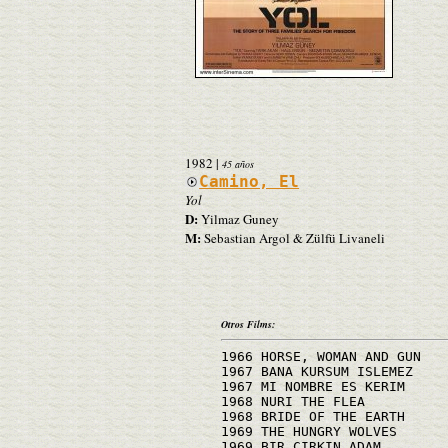
1982
|
45 años
Camino, El
Yol
D:
Yilmaz Guney
M:
Sebastian Argol & Zülfü Livaneli
Otros Films:
1966 HORSE, WOMAN AND GUN
1967 BANA KURSUM ISLEMEZ
1967 MI NOMBRE ES KERIM
1968 NURI THE FLEA
1968 BRIDE OF THE EARTH
1969 THE HUNGRY WOLVES
1969 BIR ÇIRKIN ADAM