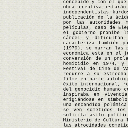
concebido y con el que
obra creativa estarán
independentistas kurd
publicación de la ácid
por las autoridades m
películas, caso de Ele
el gobierno prohíbe l
cárcel y dificultan
caracteriza también p
(1970), se narran las 
económica está en el j
conversión de un prol
homicidio en 1974, y
Festival de Cine de V
recurre a su estrecho
filme en parte autobio
éxito internacional, r
del genocidio humano c
inspiraba en vivenci
erigiéndose en símbol
una encendida polémica
se ven sometidos los
solicita asilo políti
Ministerio de Cultura 
las atrocidades cometi