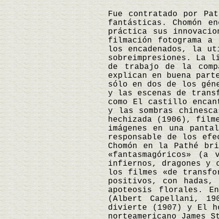
Fue contratado por Pat
fantásticas. Chomón e
práctica sus innovacio
filmación fotograma a 
los encadenados, la ut
sobreimpresiones. La l
de trabajo de la comp
explican en buena part
sólo en dos de los gén
y las escenas de trans
como El castillo encan
y las sombras chinesca
hechizada (1906), film
imágenes en una panta
responsable de los efe
Chomón en la Pathé bri
«fantasmagóricos» (a 
infiernos, dragones y 
los filmes «de transfo
positivos, con hadas, 
apoteosis florales. E
(Albert Capellani, 19
divierte (1907) y El h
norteamericano James S