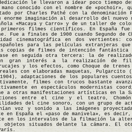
dedicación le llevaron a idear poco tiempo de
 mano conocido con el nombre de «pochoir», q
tado por Charles Pathé con la denominación 
u enorme imaginación al desarrollo del nuevo 
añola «Macaya y Carro» y de un taller de colo
 primeros filmes científicos. En España fue
ne. Fue a finales de 1900 cuando Segundo de C
idad cinematográfica en dos vertientes: c
españoles para las películas extranjeras que
as copias de filmes de intención fantástica 
íase en seguida otra tercera: la de realizad
on gran interés a la realización de fil
rucajes y los efectos, como Choque de trenes
reales con elaboradas maquetas, Pulgarcito 
1904), adaptaciones de los populares cuento
ctivamente, filmes con trucos bastante avanz
ctivamente en espectáculos modernistas coord
ne a otras manifestaciones artísticas en la S
aciones entre el cine y el teatro, Chomón
ilidades del cine sonoro, con un grupo de ac
nían voz y sonido a las imágenes proyectad
ce en España el «paso de manivela», es decir,
te en los intervalos de la filmación la alte
s objetos situados delante la cámara. El ot
París.