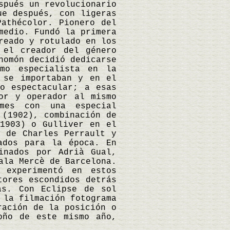
spués un revolucionario
ue después, con ligeras
Pathécolor. Pionero del
medio. Fundó la primera
reado y rotulado en los
 el creador del género
homón decidió dedicarse
omo especialista en la
 se importaban y en el
o espectacular; a esas
or y operador al mismo
mes con una especial
 (1902), combinación de
(1903) o Gulliver en el
s de Charles Perrault y
ados para la época. En
inados por Adrià Gual,
ala Mercè de Barcelona.
 experimentó en estos
tores escondidos detrás
as. Con Eclipse de sol
 la filmación fotograma
ración de la posición o
oño de este mismo año,