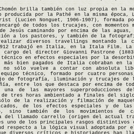
Chomón brilla también con luz propia en la m
o producida por la Pathé en la misma época, 
rist (Lucien Nonguet, 1906-1907), formada p
encargó de todos los trucajes, con momentos 
de Jesús caminando por encima de las aguas,
ción a los pastores, y también de la fotograf
realizar diversos travellings montando la 
912 trabajó en Italia, en la Itala Film. La
a cargo del director Giovanni Pastrone (1883
 técnico en efectos especiales por la desorbi
s más bien pagados de Italia cobraban en la
n no sólo vuelve a contar con absoluta lib
 equipo técnico, formado por cuatro personas
jo de fotografía, iluminación y trucajes de 
ñía, entre los que destaca por encima de to
e una de las mayores superproducciones de
 de tres horas ambientado a finales del sigl
sólo de la realización y filmación de maque
icados, de los efectos especiales y de las
o, sino también de los movimientos de c
a del llamado carrello (origen del actual tr
es uno de los principales rasgos distintivos 
ud respecto a la lógica visual adoptada por e
ue diversos críticos e historiadores han ll