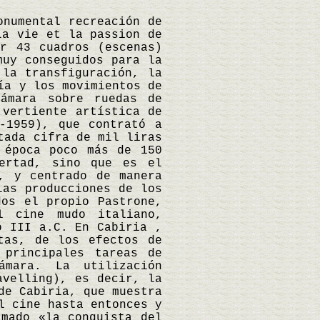
onumental recreación de
La vie et la passion de
or 43 cuadros (escenas)
muy conseguidos para la
 la transfiguración, la
ía y los movimientos de
cámara sobre ruedas de
 vertiente artística de
-1959), que contrató a
tada cifra de mil liras
 época poco más de 150
ertad, sino que es el
, y centrado de manera
las producciones de los
dos el propio Pastrone,
l cine mudo italiano,
o III a.C. En Cabiria ,
tas, de los efectos de
 principales tareas de
ámara. La utilización
avelling), es decir, la
de Cabiria, que muestra
l cine hasta entonces y
amado «la conquista del