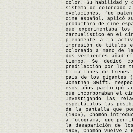
color. Su habilidad y 
sistema de coloreado a
evoluciones, fue paten
cine español, aplicó s
productora de cine esp
que experimentaba los
zarzuelístico en el ci
plenamente a la activ
impresión de títulos 
coloreado a mano de l
dos vertientes añadir
tiempo. Se dedicó c
predilección por los t
filmaciones de trenes 
país de los gigantes (
Jonathan Swift, respe
esos años participó a
que incorporaban el ci
Investigando las rel
espectáculos las posib
de la pantalla que po
(1905), Chomón introdu
a fotograma, que permi
la desaparición de lo
1905, Chomón vuelve a 