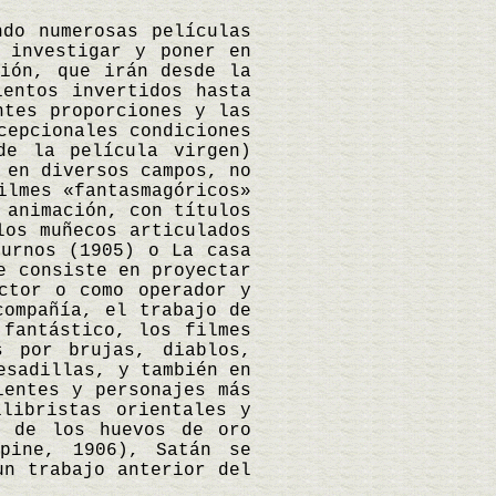
ndo numerosas películas
 investigar y poner en
ción, que irán desde la
ientos invertidos hasta
ntes proporciones y las
cepcionales condiciones
de la película virgen)
 en diversos campos, no
ilmes «fantasmagóricos»
 animación, con títulos
los muñecos articulados
turnos (1905) o La casa
e consiste en proyectar
ctor o como operador y
compañía, el trabajo de
 fantástico, los filmes
s por brujas, diablos,
esadillas, y también en
ientes y personajes más
ilibristas orientales y
a de los huevos de oro
épine, 1906), Satán se
un trabajo anterior del