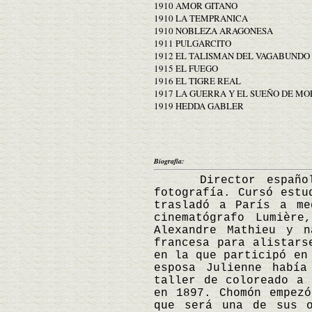
1910 AMOR GITANO
1910 LA TEMPRANICA
1910 NOBLEZA ARAGONESA
1911 PULGARCITO
1912 EL TALISMAN DEL VAGABUNDO
1915 EL FUEGO
1916 EL TIGRE REAL
1917 LA GUERRA Y EL SUEÑO DE MO
1919 HEDDA GABLER
Biografía:
Director español na
fotografía. Cursó estu
trasladó a París a me
cinematógrafo Lumièr
Alexandre Mathieu y 
francesa para alistars
en la que participó en
esposa Julienne había
taller de coloreado a 
en 1897. Chomón empez
que será una de sus o