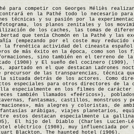
hé para competir con Georges Méliès realiza
ncontrará en la Pathé todo lo necesario para
nes técnicas y su pasión por la experimenta
fotograma, los planos zenitales y los movim
ilización de los caches, las tomas de difere
ibertad que tenía Chomón en la Pathé y las ex
añía (empezando por el coste muy reducido 
e la frenética actividad del cineasta español
eros de más éxito en la época, como son los f
formaciones, sino también en el terreno de la
tado (1908) y El sueño del cocinero (1909), 
s, apartado en el que destacan Ladrones noc
e precursor de las transparencias, técnica qu
lla situada detrás de los actores. Como dire
ctos especiales para otros directores de la 
lla especialmente en los filmes de carácter
veces también llamados «feéricos»), poblado
cavernas, fantasmas, castillos, monstruos y p
rmaciones», más alegres y coloristas, de amb
fantasías arábigas, viajes planetarios, equ
ntre estos destacan especialmente La gallin
05), El hijo del Diablo (Charles Lucien-L
otel eléctrico (1908), muy influenciada por 
tuart Blackton, The haunted hotel (1906).