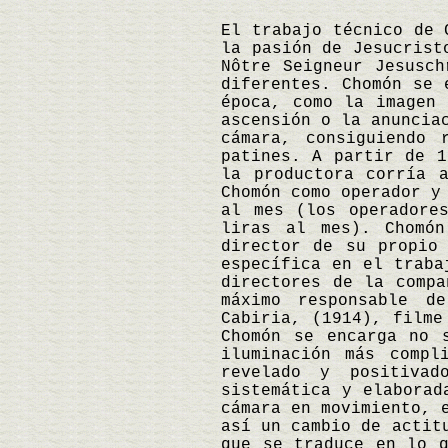
El trabajo técnico de 
la pasión de Jesucrist
Nôtre Seigneur Jesusch
diferentes. Chomón se 
época, como la imagen 
ascensión o la anuncia
cámara, consiguiendo 
patines. A partir de 1
la productora corría 
Chomón como operador y
al mes (los operadore
liras al mes). Chomó
director de su propio
específica en el traba
directores de la compa
máximo responsable d
Cabiria, (1914), filme
Chomón se encarga no 
iluminación más compl
revelado y positivad
sistemática y elaborad
cámara en movimiento, 
así un cambio de actit
que se traduce en lo q