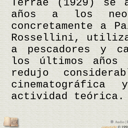
Terrae (1929) se 
años a los neor
concretamente a Pa
Rossellini, utiliz
a pescadores y ca
los últimos años 
redujo considera
cinematográfic
actividad teórica
Audio |
copyright
© 199