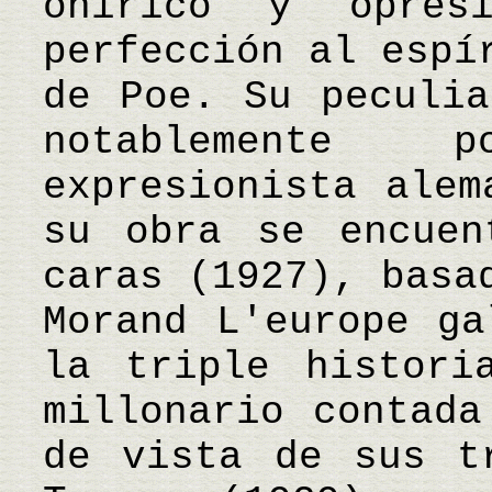
onírico y opre
perfección al espí
de Poe. Su peculia
notablemente 
expresionista alem
su obra se encuen
caras (1927), basa
Morand L'europe ga
la triple histori
millonario contada
de vista de sus t