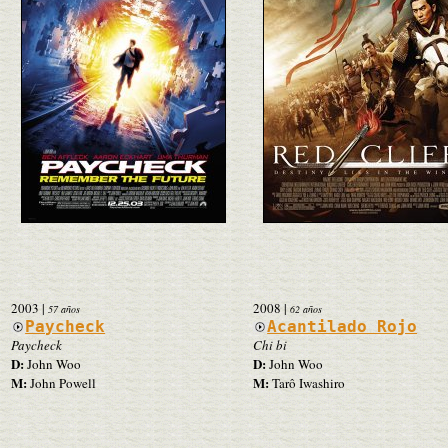
2003
|
2008
|
57 años
62 años
Paycheck
Acantilado Rojo
Paycheck
Chi bi
D:
D:
John Woo
John Woo
M:
M:
John Powell
Tarô Iwashiro