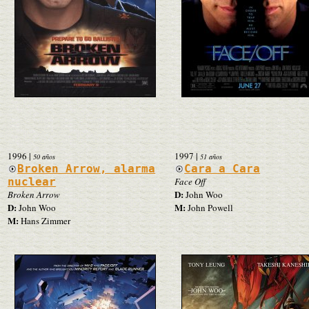
1996
|
1997
|
50 años
51 años
Broken Arrow, alarma
Cara a Cara
nuclear
Face Off
D:
Broken Arrow
John Woo
D:
M:
John Woo
John Powell
M:
Hans Zimmer