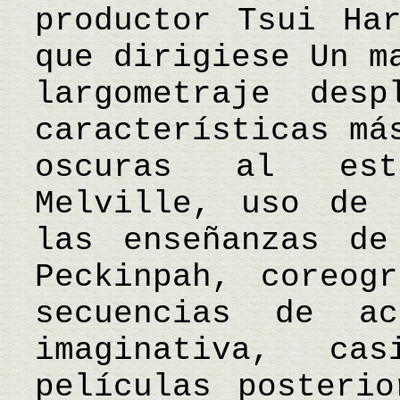
productor Tsui Ha
que dirigiese Un m
largometraje des
características má
oscuras al est
Melville, uso de 
las enseñanzas de
Peckinpah, coreog
secuencias de ac
imaginativa, ca
películas posterio