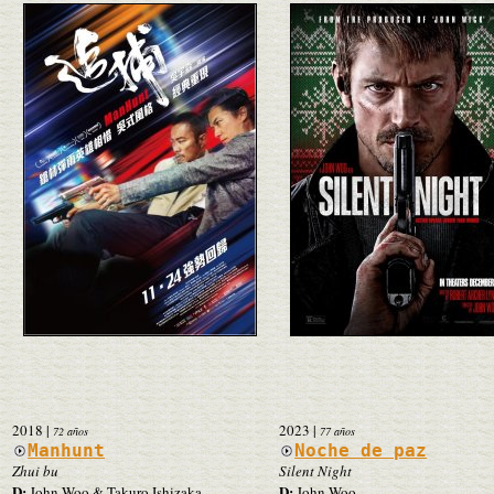
2018
|
2023
|
72 años
77 años
Manhunt
Noche de paz
Zhui bu
Silent Night
D:
D:
John Woo & Takuro Ishizaka
John Woo