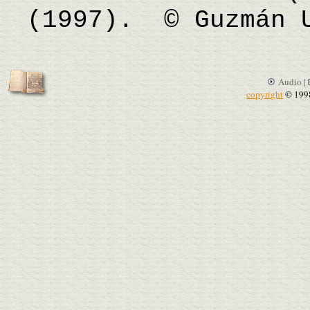
(1997). © Guzmán 
Audio |
copyright
© 199