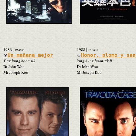
1986
|
1988
|
40 años
42 años
Un mañana mejor
Honor, plomo y san
Ying hung boon sik
Ying hung boon sik II
D:
D:
John Woo
John Woo
M:
M:
Joseph Koo
Joseph Koo