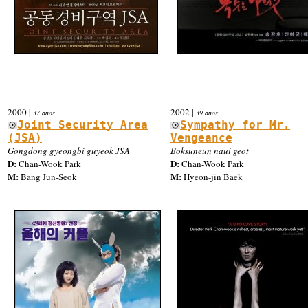
2000
|
2002
|
37 años
39 años
Joint Security Area
Sympathy for Mr.
(JSA)
Vengeance
Gongdong gyeongbi guyeok JSA
Boksuneun naui geot
D:
D:
Chan-Wook Park
Chan-Wook Park
M:
M:
Bang Jun-Seok
Hyeon-jin Baek