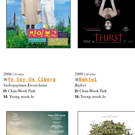
2006
|
2009
|
43 años
46 años
Yo Soy Un Ciborg
Bakjwi
Saibogujiman Kwenchana
Bajkwi
D:
D:
Chan-Wook Park
Chan-Wook Park
M:
M:
Yeong-wook Jo
Yeong-wook Jo