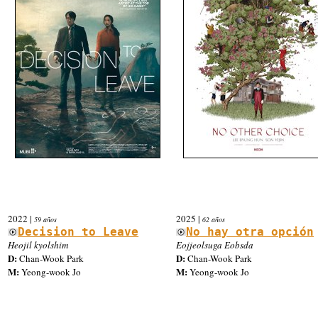
2022
|
2025
|
59 años
62 años
Decision to Leave
No hay otra opción
Heojil kyolshim
Eojjeolsuga Eobsda
D:
D:
Chan-Wook Park
Chan-Wook Park
M:
M:
Yeong-wook Jo
Yeong-wook Jo