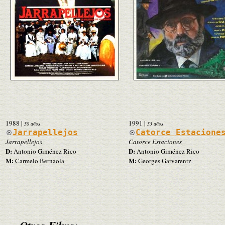
1988
|
1991
|
50 años
53 años
Jarrapellejos
Catorce Estacione
Jarrapellejos
Catorce Estaciones
D:
D:
Antonio Giménez Rico
Antonio Giménez Rico
M:
M:
Carmelo Bernaola
Georges Garvarentz