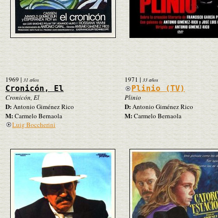
1969
|
1971
|
31 años
33 años
Cronicón, El
Plinio (TV)
Cronicón, El
Plinio
D:
D:
Antonio Giménez Rico
Antonio Giménez Rico
M:
M:
Carmelo Bernaola
Carmelo Bernaola
Luig Boccherini