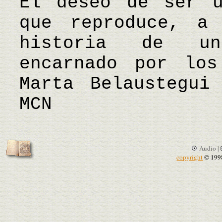
El deseo de ser u
que reproduce, a
historia de un
encarnado por los
Marta Belaustegu
MCN
Audio |
copyright
© 199