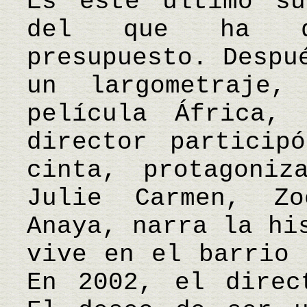
Es este último su
del que ha di
presupuesto. Despu
un largometraje
película África,
director particip
cinta, protagoniz
Julie Carmen, Z
Anaya, narra la hi
vive en el barrio 
En 2002, el direc