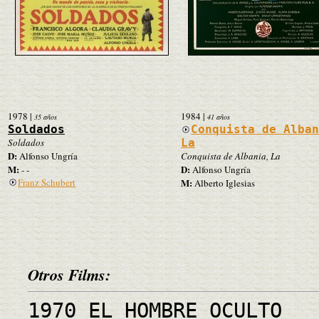
1978
|
1984
|
35 años
41 años
Soldados
Conquista de Alba
Soldados
La
D:
Alfonso Ungría
Conquista de Albania, La
M:
D:
- -
Alfonso Ungría
Franz Schubert
M:
Alberto Iglesias
Otros Films:
1970 EL HOMBRE OCULTO