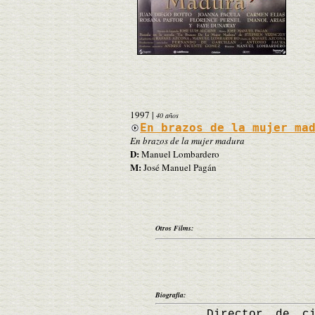
1997
|
40 años
En brazos de la mujer ma
En brazos de la mujer madura
D:
Manuel Lombardero
M:
José Manuel Pagán
Otros Films:
Biografía:
Director de cine n