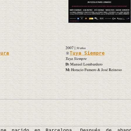
2007
|
50 años
dura
Tuya Siempre
Tuya Siempre
D:
Manuel Lombardero
M:
Horacio Fumero & José Reinoso
acido en Barcelona. Después de abando