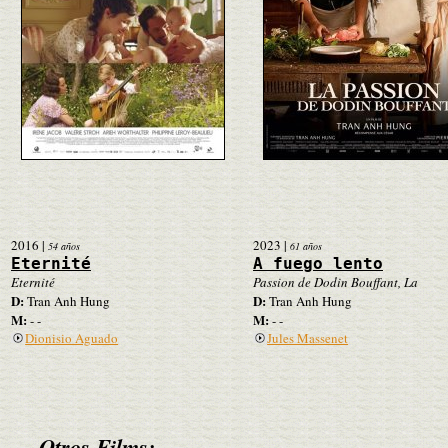
2016
|
2023
|
54 años
61 años
Eternité
A fuego lento
Eternité
Passion de Dodin Bouffant, La
D:
D:
Tran Anh Hung
Tran Anh Hung
M:
M:
- -
- -
Dionisio Aguado
Jules Massenet
Otros Films: