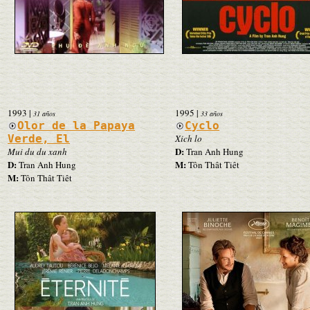
1993
|
1995
|
31 años
33 años
Olor de la Papaya
Cyclo
Verde, El
Xich lo
D:
Mui du du xanh
Tran Anh Hung
D:
M:
Tran Anh Hung
Tôn Thât Tiêt
M:
Tôn Thât Tiêt