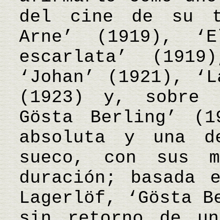
del cine de su t
Arne’ (1919), ‘
escarlata’ (1919
‘Johan’ (1921), ‘L
(1923) y, sobre 
Gösta Berling’ (1
absoluta y una d
sueco, con sus 
duración; basada 
Lagerlöf, ‘Gösta B
sin retorno de un