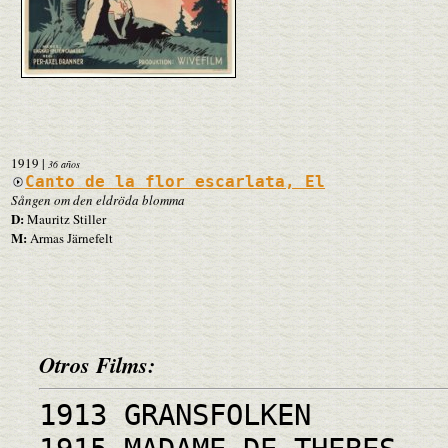
1919
|
36 años
Canto de la flor escarlata, El
Sången om den eldröda blomma
D:
Mauritz Stiller
M:
Armas Järnefelt
Otros Films:
1913 GRANSFOLKEN