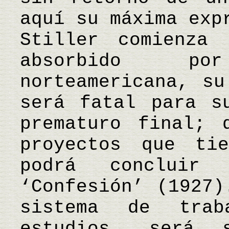
aquí su máxima exp
Stiller comienza 
absorbido p
norteamericana, su
será fatal para s
prematuro final; 
proyectos que ti
podrá concluir
‘Confesión’ (1927)
sistema de tra
estudios, será 