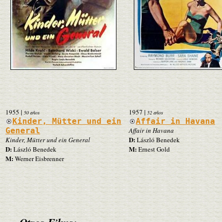
1955
|
1957
|
50 años
52 años
Kinder, Mütter und ein
Affair in Havana
General
Affair in Havana
D:
Kinder, Mütter und ein General
László Benedek
D:
M:
László Benedek
Ernest Gold
M:
Werner Eisbrenner