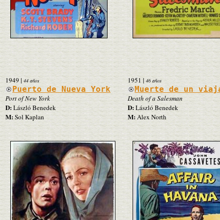
1949
|
1951
|
44 años
46 años
Puerto de Nueva York
Muerte de un viaj
Port of New York
Death of a Salesman
D:
D:
László Benedek
László Benedek
M:
M:
Sol Kaplan
Alex North