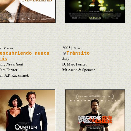
4
|
2005
|
35 años
36 años
escubriendo nunca
Tránsito
más
Stay
D:
ing Neverland
Marc Forster
M:
rc Forster
Asche & Spencer
an A.P. Kaczmarek