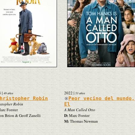
8
|
2022
|
49 años
53 años
hristopher Robin
Peor vecino del mundo,
stopher Robin
El
rc Forster
A Man Called Otto
D:
on Brion & Geoff Zanelli
Marc Forster
M:
Thomas Newman