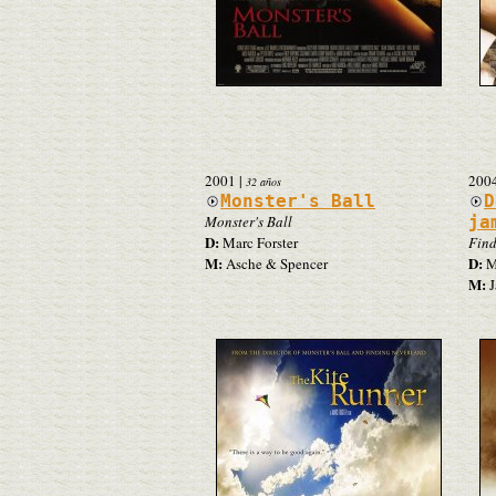
2001
|
200
32 años
Monster's Ball
D
Monster's Ball
ja
D:
Marc Forster
Find
M:
D:
Asche & Spencer
Ma
M:
J