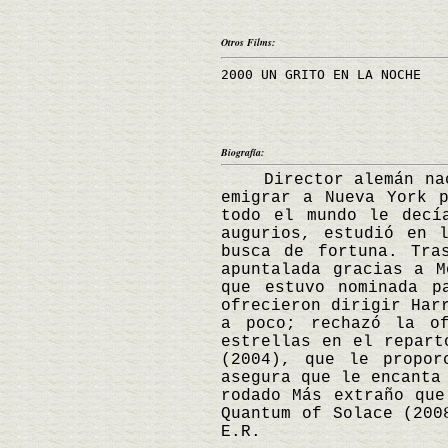
Otros Films:
2000 UN GRITO EN LA NOCHE
Biografía:
Director alemán nacid
emigrar a Nueva York 
todo el mundo le decí
augurios, estudió en 
busca de fortuna. Tra
apuntalada gracias a M
que estuvo nominada p
ofrecieron dirigir Har
a poco; rechazó la o
estrellas en el repart
(2004), que le propor
asegura que le encanta
rodado Más extraño que
Quantum of Solace (200
E.R.