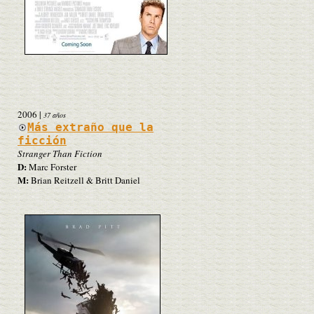
2006
|
37 años
Más extraño que la
ficción
Stranger Than Fiction
D:
Marc Forster
M:
Brian Reitzell & Britt Daniel