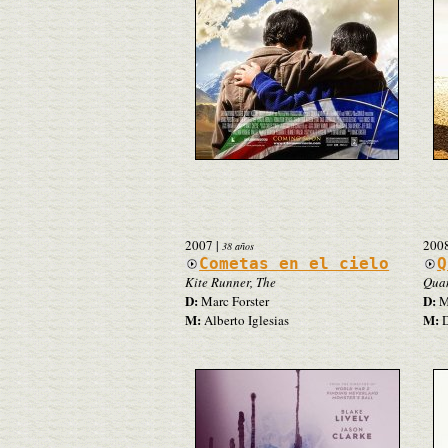
2007
|
200
38 años
Cometas en el cielo
Q
Kite Runner, The
Quan
D:
D:
Marc Forster
Ma
M:
M:
Alberto Iglesias
D