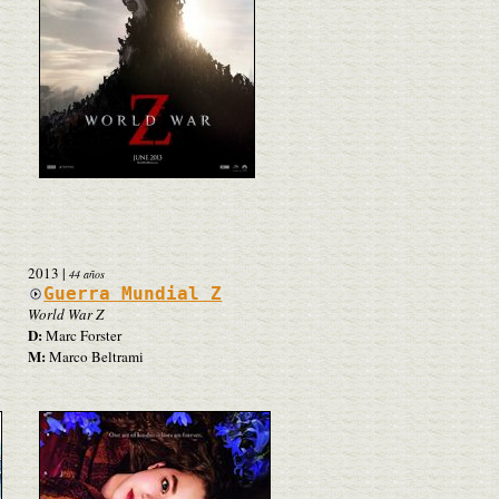
2013
|
44 años
Guerra Mundial Z
World War Z
D:
Marc Forster
M:
Marco Beltrami