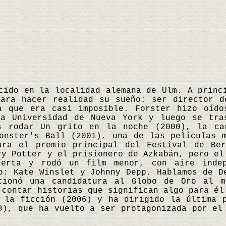
o en la localidad alemana de Ulm. A princi
para hacer realidad su sueño: ser director d
a que era casi imposible. Forster hizo oído
la Universidad de Nueva York y luego se tra
s rodar Un grito en la noche (2000), la ca
onster's Ball (2001), una de las películas 
ara el premio principal del Festival de Ber
ry Potter y el prisionero de Azkabán, pero el
ferta y rodó un film menor, con aire indep
o: Kate Winslet y Johnny Depp. Hablamos de D
cionó una candidatura al Globo de Oro al m
 contar historias que significan algo para él
 la ficción (2006) y ha dirigido la última 
8), que ha vuelto a ser protagonizada por e