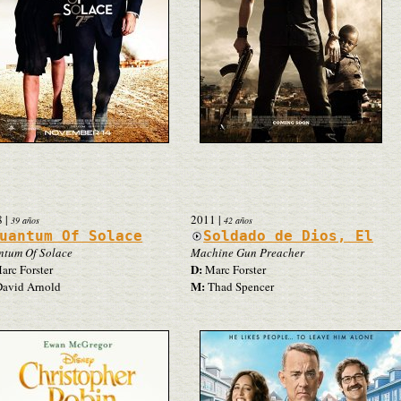
8
|
2011
|
39 años
42 años
uantum Of Solace
Soldado de Dios, El
tum Of Solace
Machine Gun Preacher
D:
rc Forster
Marc Forster
M:
avid Arnold
Thad Spencer