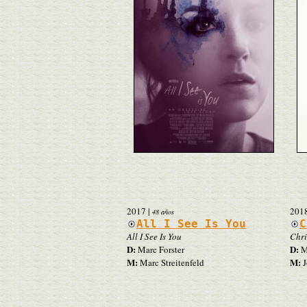
2017
|
201
48 años
All I See Is You
C
All I See Is You
Chri
D:
D:
Marc Forster
Ma
M:
M:
Marc Streitenfeld
J