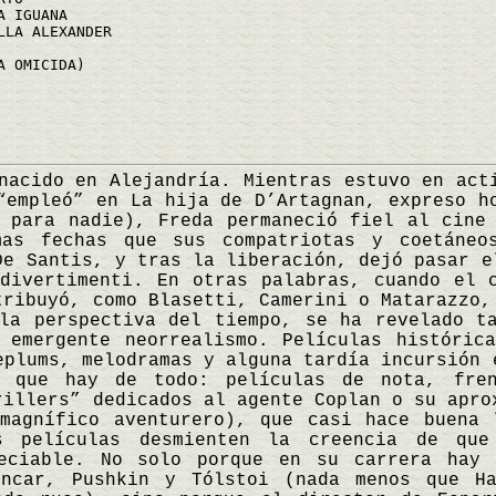
A IGUANA
LLA ALEXANDER
A OMICIDA)
ido en Alejandría. Mientras estuvo en acti
“empleó” en La hija de D’Artagnan, expreso h
 para nadie), Freda permaneció fiel al cine
as fechas que sus compatriotas y coetáneo
De Santis, y tras la liberación, dejó pasar e
divertimenti. En otras palabras, cuando el 
tribuyó, como Blasetti, Camerini o Matarazzo,
la perspectiva del tiempo, se ha revelado t
 emergente neorrealismo. Películas históric
eplums, melodramas y alguna tardía incursión 
a que hay de todo: películas de nota, fren
rillers” dedicados al agente Coplan o su apro
 magnífico aventurero), que casi hace buena 
s películas desmienten la creencia de qu
reciable. No solo porque en su carrera hay 
encar, Pushkin y Tólstoi (nada menos que H