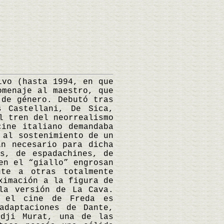
vo (hasta 1994, en que
omenaje al maestro, que
 de género. Debutó tras
s Castellani, De Sica,
l tren del neorrealismo
cine italiano demandaba
 al sostenimiento de un
an necesario para dicha
as, de espadachines, de
en el “giallo” engrosan
te a otras totalmente
ximación a la figura de
la versión de La Cava.
e el cine de Freda es
adaptaciones de Dante,
adji Murat, una de las