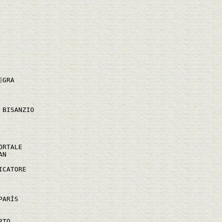
EGRA
 BISANZIO
ORTALE
AN
ICATORE
PARÍS
RTO