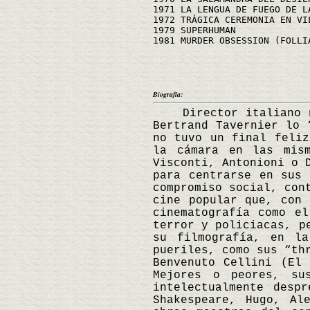
1971 LA LENGUA DE FUEGO DE L
1972 TRÁGICA CEREMONIA EN VI
1979 SUPERHUMAN
1981 MURDER OBSESSION (FOLLI
Biografía:
Director italiano nac
Bertrand Tavernier lo 
no tuvo un final feliz
la cámara en las mism
Visconti, Antonioni o 
para centrarse en sus 
compromiso social, con
cine popular que, con 
cinematografía como el
terror y policiacas, p
su filmografía, en l
pueriles, como sus “th
Benvenuto Cellini (El
Mejores o peores, su
intelectualmente desp
Shakespeare, Hugo, Al