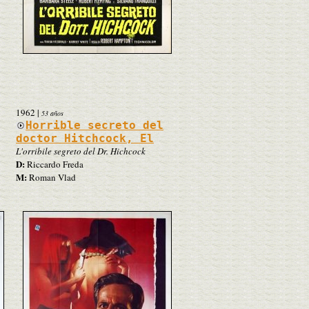
1962
|
53 años
Horrible secreto del
doctor Hitchcock, El
L'orribile segreto del Dr. Hichcock
D:
Riccardo Freda
M:
Roman Vlad