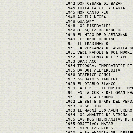
1942 DON CESARE DI BAZAN
1945 TUTTA LA CITTÀ CANTA
1945 NON CANTO PIÙ
1946 AGUILA NEGRA
1948 GUARANY
1948 LOS MISERABLES
1949 O CAÇULA DO BARULHO
1949 EL HIJO DE D'ARTAGNAN
1949 EL CONDE UGOLINO
1951 IL TRADIMENTO
1951 LA VENGANZA DE ÁGUILA N
1951 VEDI NAPOLI E POI MUORI
1952 LA LEGGENDA DEL PIAVE
1953 SPARTACO
1954 TEODORA, IMPERATRICE DI
1955 DA QUI ALL'EREDITÀ
1956 BEATRICE CENCI
1957 AGGUATO A TANGERI
1959 EL DIABLO BLANCO
1959 CALTIKI - IL MOSTRO IMM
1961 EN LA CORTE DEL GRAN KH
1961 CACCIA ALL'UOMO
1962 LE SETTE SPADE DEL VEND
1963 LO SPETTRO
1963 IL MAGNÍFICO AVENTURERO
1964 LOS AMANTES DE VERONA
1965 LAS DOS HUERFANITAS DE 
1965 OBJETIVO: MATAR
1967 ENTRE LAS REDES
1970 LA SALAMANDRA DEL DESIE