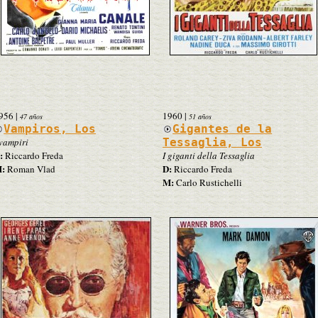
956
|
1960
|
47 años
51 años
Vampiros, Los
Gigantes de la
 vampiri
Tessaglia, Los
:
Riccardo Freda
I giganti della Tessaglia
:
D:
Roman Vlad
Riccardo Freda
M:
Carlo Rustichelli