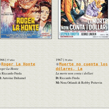
966
|
1967
|
57 años
58 años
Roger La Honte
Muerte no cuenta los
oger La Honte
dólares, La
:
Riccardo Freda
La morte non conta i dollari
:
D:
Antoine Duhamel
Riccardo Freda
M:
Nora Orlandi & Robby Poitevin