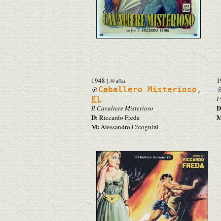
1948
|
1
39 años
Caballero Misterioso,
El
I
D
Il Cavaliere Misterioso
D:
M
Riccardo Freda
M:
Alessandro Cicognini