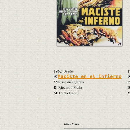
1962
|
1
53 años
Maciste en el infierno
Maciste all'inferno
R
D:
D
Riccardo Freda
M:
M
Carlo Franci
Otros Films: