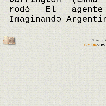
rodó El agente
Imaginando Argenti
Audio |
copyright
© 199