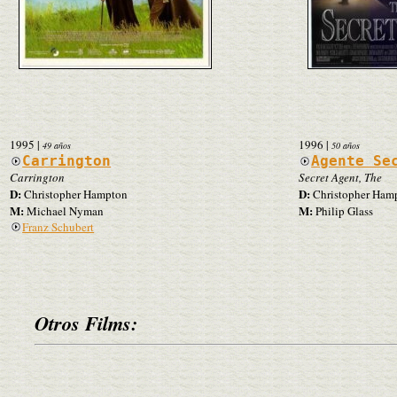
1995
|
1996
|
49 años
50 años
Carrington
Agente Se
Carrington
Secret Agent, The
D:
D:
Christopher Hampton
Christopher Ham
M:
M:
Michael Nyman
Philip Glass
Franz Schubert
Otros Films: