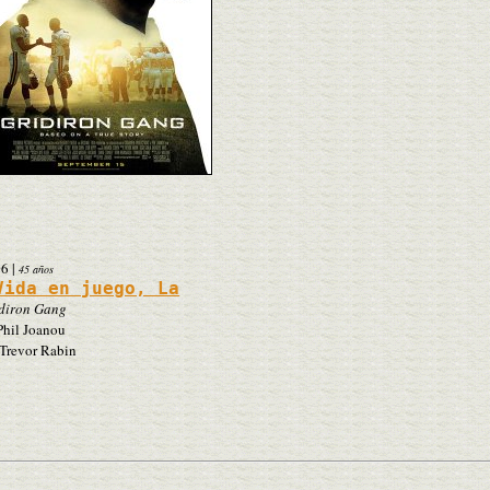
06
|
45 años
Vida en juego, La
diron Gang
hil Joanou
Trevor Rabin