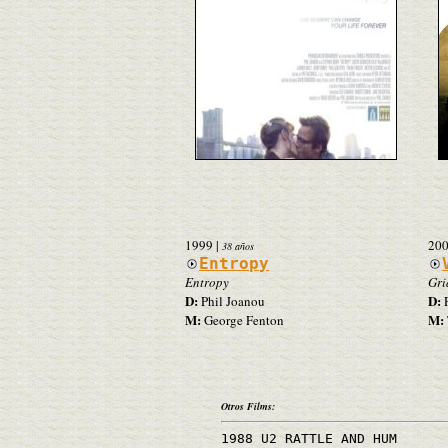
1999
|
20
38 años
Entropy
Entropy
Gri
D:
D:
Phil Joanou
P
M:
M:
George Fenton
Otros Films:
1988 U2 RATTLE AND HUM