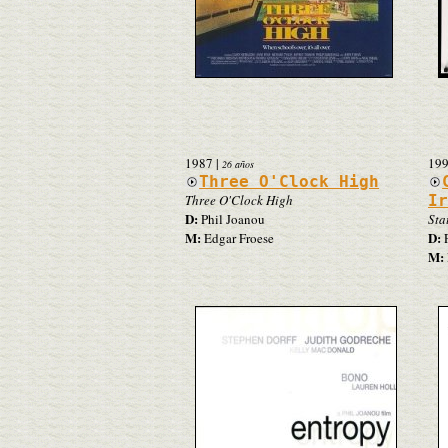
1987
|
19
26 años
Three O'Clock High
Three O'Clock High
Ir
D:
Phil Joanou
Sta
M:
D:
Edgar Froese
P
M: