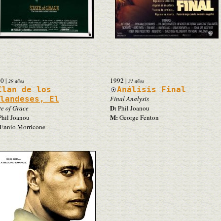
90
|
1992
|
29 años
31 años
Clan de los
Análisis Final
landeses, El
Final Analysis
D:
te of Grace
Phil Joanou
M:
hil Joanou
George Fenton
Ennio Morricone