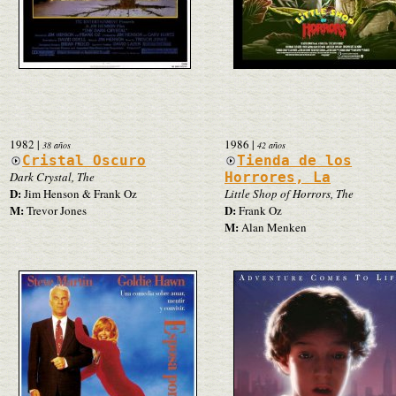
1982
|
1986
|
38 años
42 años
Cristal Oscuro
Tienda de los
Dark Crystal, The
Horrores, La
D:
Jim Henson & Frank Oz
Little Shop of Horrors, The
M:
D:
Trevor Jones
Frank Oz
M:
Alan Menken