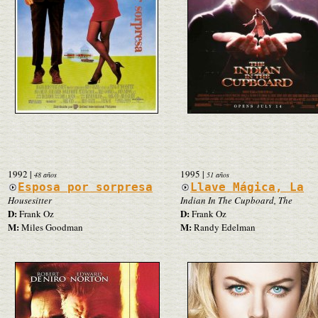
1992
|
1995
|
48 años
51 años
Esposa por sorpresa
Llave Mágica, La
Housesitter
Indian In The Cupboard, The
D:
D:
Frank Oz
Frank Oz
M:
M:
Miles Goodman
Randy Edelman