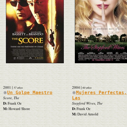
2001
|
2004
|
57 años
60 años
Un Golpe Maestro
Mujeres Perfectas
Score, The
Las
D:
Frank Oz
Stepford Wives, The
M:
D:
Howard Shore
Frank Oz
M:
David Arnold