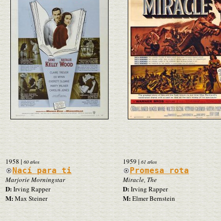
1958
|
1959
|
60 años
61 años
Nací para ti
Promesa rota
Marjorie Morningstar
Miracle, The
D:
D:
Irving Rapper
Irving Rapper
M:
M:
Max Steiner
Elmer Bernstein