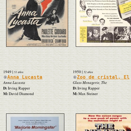
1949
|
1950
|
51 años
52 años
Anna Lucasta
Zoo de cristal, El
Anna Lucasta
Glass Menagerie, The
D:
D:
Irving Rapper
Irving Rapper
M:
M:
David Diamond
Max Steiner