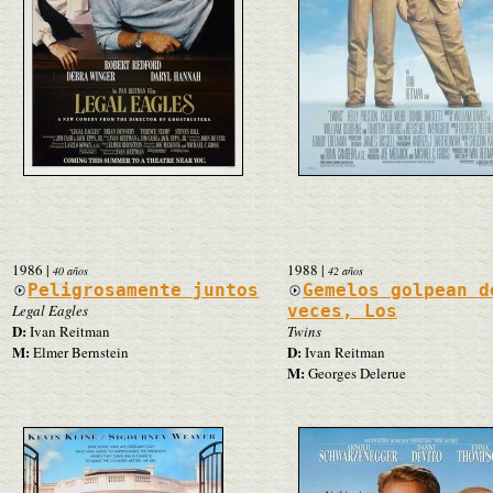
1986
|
1988
|
40 años
42 años
Peligrosamente juntos
Gemelos golpean d
Legal Eagles
veces, Los
D:
Ivan Reitman
Twins
M:
D:
Elmer Bernstein
Ivan Reitman
M:
Georges Delerue