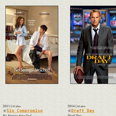
2011
|
2014
|
65 años
68 años
Sin Compromiso
Draft Day
No Strings Attached
Draft Day