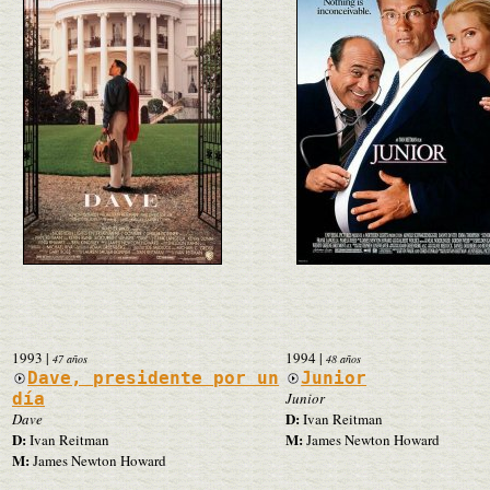
1993
|
1994
|
47 años
48 años
Dave, presidente por un
Junior
día
Junior
D:
Dave
Ivan Reitman
D:
M:
Ivan Reitman
James Newton Howard
M:
James Newton Howard