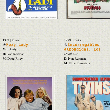
1971
|
1979
|
25 años
33 años
Foxy Lady
Incorregibles
Foxy Lady
albóndigas, Los
D:
Ivan Reitman
Meatballs
M:
D:
Doug Riley
Ivan Reitman
M:
Elmer Bernstein