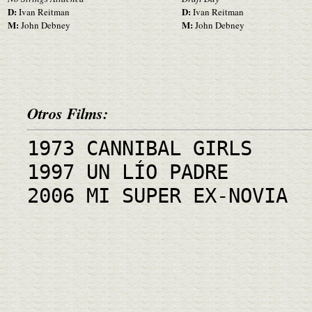
D:
D:
Ivan Reitman
Ivan Reitman
M:
M:
John Debney
John Debney
Otros Films:
1973 CANNIBAL GIRLS
1997 UN LÍO PADRE
2006 MI SUPER EX-NOVIA