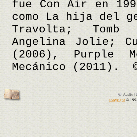
fue Con Air en 199
como La hija del g
Travolta; Tomb
Angelina Jolie; C
(2006), Purple 
Mecánico (2011). 
Audio |
copyright
© 199