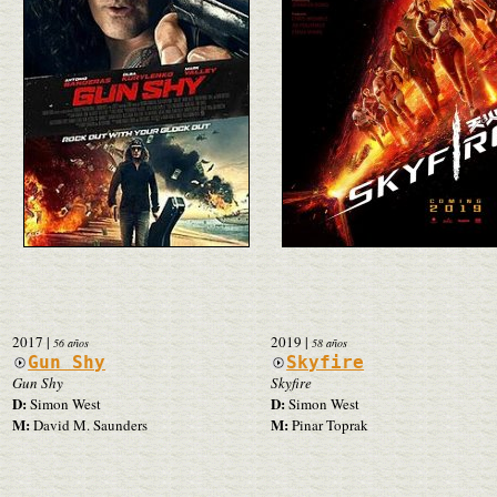
2017
|
2019
|
56 años
58 años
Gun Shy
Skyfire
Gun Shy
Skyfire
D:
D:
Simon West
Simon West
M:
M:
David M. Saunders
Pinar Toprak