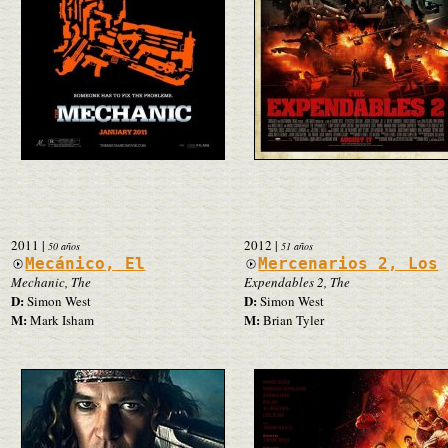
2011
|
2012
|
50 años
51 años
Mecánico, El
Mercenarios 2, Los
Mechanic, The
Expendables 2, The
D:
D:
Simon West
Simon West
M:
M:
Mark Isham
Brian Tyler