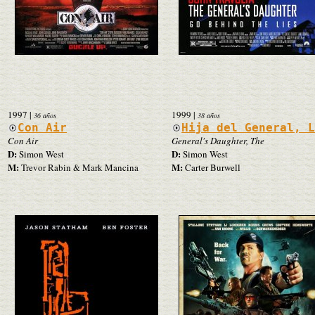
1997
|
1999
|
36 años
38 años
Con Air
Hija del General, 
Con Air
General's Daughter, The
D:
D:
Simon West
Simon West
M:
M:
Trevor Rabin & Mark Mancina
Carter Burwell