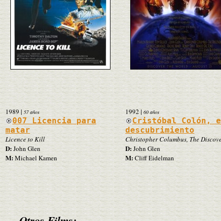
1989
|
1992
|
57 años
60 años
007 Licencia para
Cristóbal Colón, 
matar
descubrimiento
Licence to Kill
Christopher Columbus, The Discov
D:
D:
John Glen
John Glen
M:
M:
Michael Kamen
Cliff Eidelman
Otros Films: