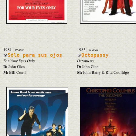
1981
|
1983
|
49 años
51 años
Sólo para sus ojos
Octopussy
For Your Eyes Only
Octopussy
D:
D:
John Glen
John Glen
M:
M:
Bill Conti
John Barry & Rita Coolidge