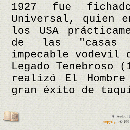
1927 fue fichad
Universal, quien e
los USA prácticam
de las "casas 
impecable vodevil 
Legado Tenebroso (
realizó El Hombre
gran éxito de taqu
Audio |
copyright
© 199