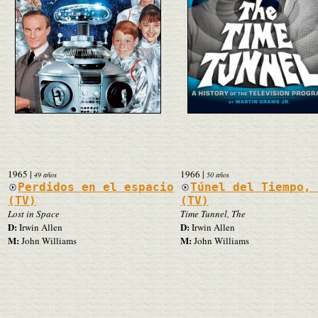
1965
|
1966
|
49 años
50 años
Perdidos en el espacio
Túnel del Tiempo,
(TV)
(TV)
Lost in Space
Time Tunnel, The
D:
D:
Irwin Allen
Irwin Allen
M:
M:
John Williams
John Williams