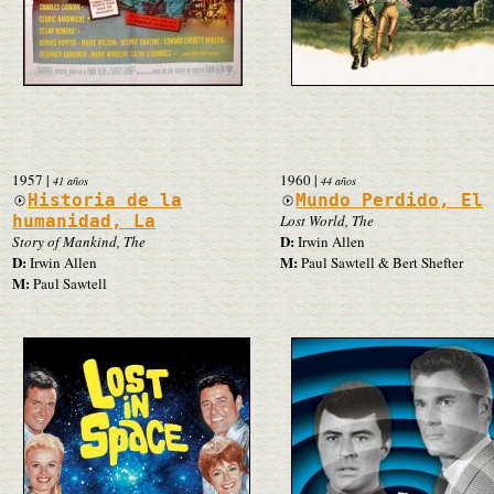
1957
|
1960
|
41 años
44 años
Historia de la
Mundo Perdido, El
humanidad, La
Lost World, The
D:
Story of Mankind, The
Irwin Allen
D:
M:
Irwin Allen
Paul Sawtell & Bert Shefter
M:
Paul Sawtell